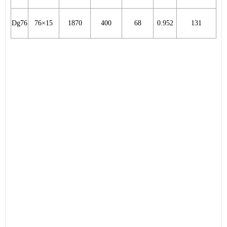
Dg76
76×15
1870
400
68
0.952
131