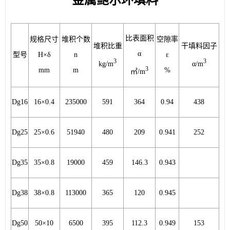
金属鲍尔环填料
比表面积
规格尺寸
堆积个数
空隙率
堆积比重
干填料因子
α
型号
H×δ
n
ε
3
3
kg/m
α/m
3
mm
m
%
㎡
/m
Dg16
16×0.4
235000
591
364
0.94
438
Dg25
25×0.6
51940
480
209
0.941
252
Dg35
35×0.8
19000
459
146.3
0.943
Dg38
38×0.8
113000
365
120
0.945
Dg50
50×10
6500
395
112.3
0.949
153